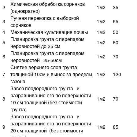
Химическая обработка сорняков
2
1м2
35
(однократно)
Ручная перекопка с выборкой
3
1м2
95
сорняков
4
Механическая культивация почвы
1м2
50
Планировка грунта с перепадом
5
1м2
60
неровностей до 25 см
Планировка грунта с перепадом
6
1м2
70
неровностей 25-50см
Снятие верхнего слоя грунта
7
толщиной 10см и вынос за пределы
1м2
120
газона
Завоз плодородного грунта и
разравнивание его по поверхности
8
1м2
70
10 см толщиной (без стоимости
грунта)
Завоз плодородного грунта и
разравнивание его по поверхности
9
1м2
85
20 см толщиной (без стоимости